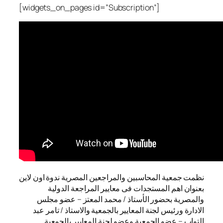
[widgets_on_pages id=”Subscription”]
نظمت جمعية المحاسبين والمراجعين المصرية ندوة اون لاين
بعنوان اهم المستجدات فى معايير المراجعة الدولية
والمصرية بحضور الأستاذ / محمد المعتز – عضو مجلس
الادارة ورئيس لجنة المعايير بالجمعية والاستاذ / تامر عبد
التواب – عضو الجمعية وعضو لجنة المعايير بالجمعية