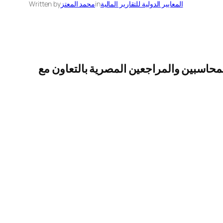
المعايير الدولية للتقارير المالية
in
محمد المعتز
Written by
 في ورشة عمل معيار 9 و 15 التي أقامتها جمعية المحاسبين والمراجعين المصرية بالتعاون مع