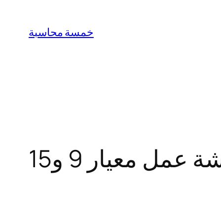
Skip
to
خمسة محاسبة
content
عمل معيار 9 و15