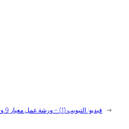
→
فيديو: التبويب (1) – ورشة عمل معيار 9 و15