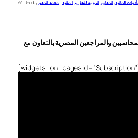
أدوات المالية
, 
المعايير الدولية للتقارير المالية
in
محمد المعتز
Written by
 في ورشة عمل معيار 9 و 15 التي أقامتها جمعية المحاسبين والمراجعين المصرية بالتعاون مع
[widgets_on_pages id=”Subscription”