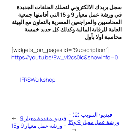
سجل بريدك الالكتروني لتصلك الحلقات الجديدة
في ورشة عمل معيار 9 و 15 التي أقامتها جمعية
المحاسبين والمراجعين المصرية بالتعاون مع الهيئة
العامة للرقابة المالية وكذلك كل جديد خمسة
محاسبة اولا بأول
[widgets_on_pages id=”Subscription”]
https://youtu.be/Ew_vl2cs0lc&showinfo=0
IFRSWorkshop
فيديو: التبويب (2) –
فيديو: مقدمة معيار 9
←
ورشة عمل معيار 9 و15
– ورشة عمل معيار 9 و15
→